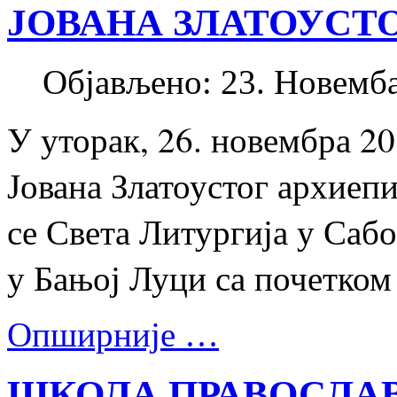
ЈОВАНА ЗЛАТОУСТ
Објављено: 23. Новемба
У уторак, 26. новембра 20
Јована Златоустог архиеп
се Света Литургија у Са
у Бањој Луци са почетком 
Опширније …
ШКОЛА ПРАВОСЛАВ