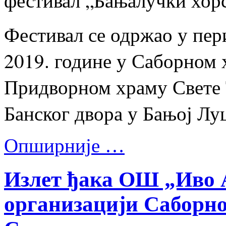
фестивал „Бањалучки хорс
Фестивал се одржао у пери
2019. године у Саборном
Придворном храму Свете 
Банског двора у Бањој Лу
Опширније …
Излет ђака ОШ „Иво 
организацији Саборно