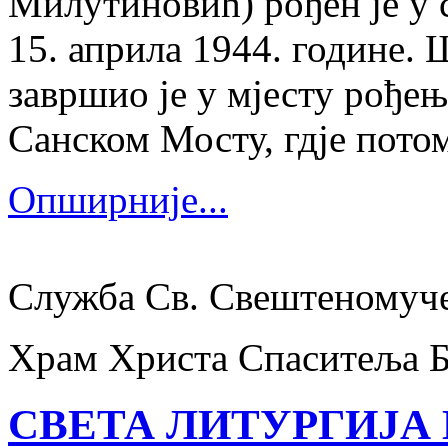
Милутиновић) рођен је у 
15. априла 1944. године.
завршио је у мјесту рођења
Санском Мосту, гдје потом
Опширније...
Служба Св. Свештеномуч
Храм Христа Спаситеља 
СВЕТА ЛИТУРГИЈА 