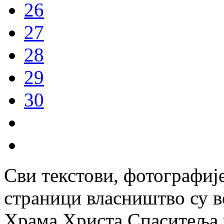
26
27
28
29
30
Сви текстови, фотографије
страници власништво су в
Храма Христа Спаситеља и