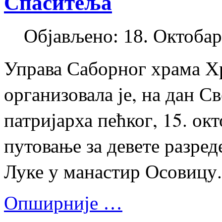
Спаситеља
Објављено: 18. Октобар
Управа Саборног храма Х
организовала је, на дан С
патријарха пећког, 15. ок
путовање за девете разре
Луке у манастир Осовицу.
Опширније …