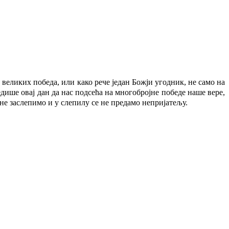
великих победа, или како рече један Божји угодник, не само на
едише овај дан да нас подсећа на многобројне победе наше вере,
а не заслепимо и у слепилу се не предамо непријатељу.