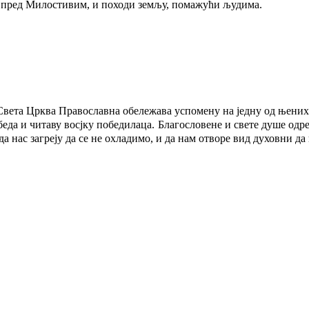
а пред Милостивим, и походи земљу, помажући људима.
Света Црква Православна обележава успомену на једну од њених 
беда и читаву восјку победилаца. Благословене и свете душе одр
 да нас загреју да се не охладимо, и да нам отворе вид духовни д