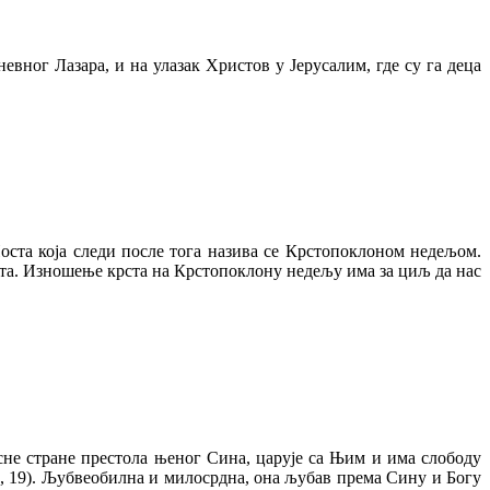
евног Лазара, и на улазак Христов у Јерусалим, где су га деца
Поста која следи после тога назива се Крстопоклоном недељом.
иста. Изношење крста на Крстопоклону недељу има за циљ да нас
есне стране престола њеног Сина, царује са Њим и има слободу
5, 19). Љубвеобилна и милосрдна, она љубав према Сину и Богу