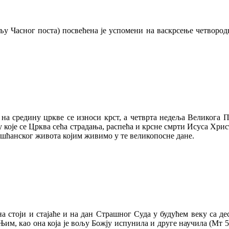
љу Часног поста) посвећена је успомени на васкрсење четвородн
 на средину цркве се износи крст, а четврта недеља Великога 
 у које се Црква сећа страдања, распећа и крсне смрти Исуса Хр
шћанског живота којим живимо у те великопосне дане.
а стоји и стајаће и на дан Страшног Суда у будућем веку са д
Њим, као она која је вољу Божју испунила и друге научила (Мт 