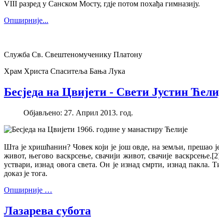
VIII разред у Санском Мосту, гдје потом похађа гимназију.
Опширније...
Служба Св. Свештеномученику Платону
Храм Христа Спаситеља Бања Лука
Бесједа на Цвијети - Свети Јустин Ћел
Објављено: 27. Април 2013. год.
Бесједа на Цвијети 1966. године у манастиру Ћелије
Шта је хришћанин? Човек који је још овде, на земљи, прешао ј
живот, његово васкрсење, свачији живот, свачије васкрсење.[
уствари, изнад овога света. Он је изнад смрти, изнад пакла.
доказ је тога.
Опширније …
Лазарева субота