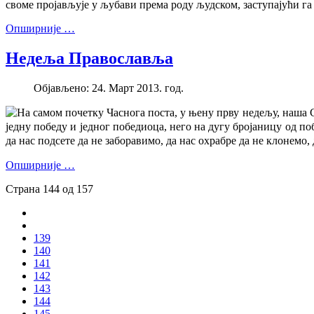
своме пројављује у љубави према роду људском, заступајући г
Опширније …
Недеља Православља
Објављено: 24. Март 2013. год.
На самом почетку Часнога поста, у њену прву недељу, наша 
једну победу и једног победиоца, него на дугу бројаницу од по
да нас подсете да не заборавимо, да нас охрабре да не клонемо,
Опширније …
Страна 144 од 157
139
140
141
142
143
144
145