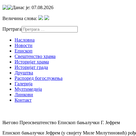
Данас је: 07.08.2026
Величина слова:
Претрага
Насловна
Новости
Епископ
Свештенство храма
Историјат храма
Историјат града
Друштва
Распоред богослужења
Галерија
Мултимедија
Линкови
Контакт
Његово Преосвештенство Епископ бањалучки Г. Јефрем
Епископ бањалучки Јефрем (у свијету Миле Милутиновић) рођен 