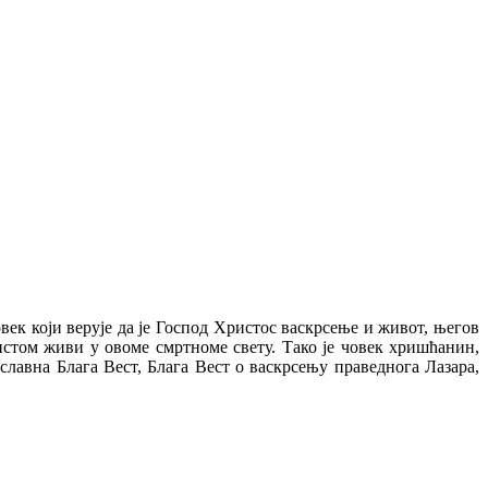
век који верује да је Господ Христос васкрсење и живот, његов
ристом живи у овоме смртноме свету. Тако је човек хришћанин,
славна Блага Вест, Блага Вест о васкрсењу праведнога Лазара,