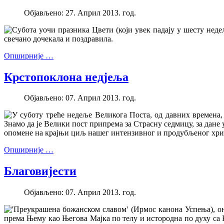
Објављено: 27. Април 2013. год.
Субота уочи празника Цвети (који увек падају у шесту неде
свечано дочекала и поздравила.
Опширније …
Крстопоклона недјеља
Објављено: 07. Април 2013. год.
У суботу треће недеље Великога Поста, од давних времена,
Знамо да је Велики пост припрема за Страсну седмицу, за дане
опомене на крајњи циљ нашег интензивног и продубљеног хри
Опширније …
Благовијести
Објављено: 07. Април 2013. год.
'Преукрашена божанском славом' (Ирмос канона Успења), он
према Њему као Његова Мајка по телу и истородна по духу са 