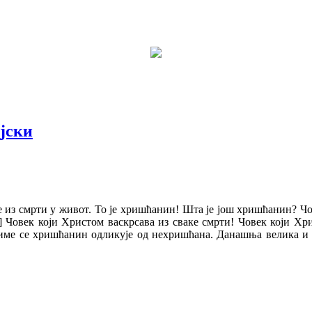
ијски
е из смрти у живот. То је хришћанин! Шта је још хришћанин? Чо
2] Човек који Христом васкрсава из сваке смрти! Човек који Х
 Тиме се хришћанин одликује од нехришћана. Данашња велика и 