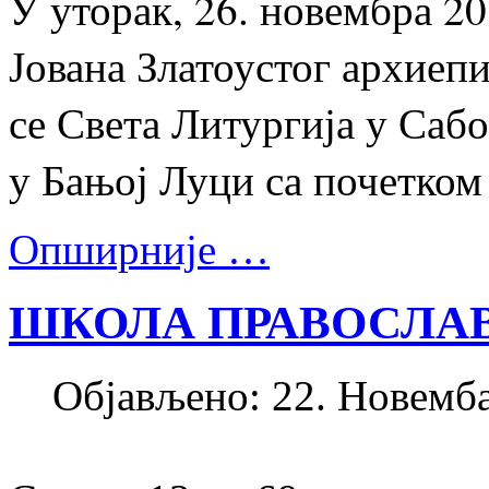
У уторак, 26. новембра 20
Јована Златоустог архиеп
се Света Литургија у Са
у Бањој Луци са почетком 
Опширније …
ШКОЛА ПРАВОСЛАВ
Објављено: 22. Новемба