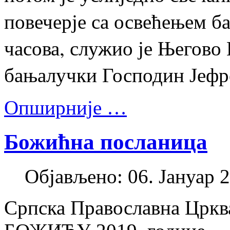
повечерје са освећењем ба
часова, служио је Његово
бањалучки Господин Јефр
Опширније …
Божићна посланица
Објављено: 06. Јануар 2
Српска Православна Црква