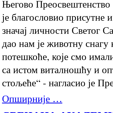
Његово Преосвештенство 
је благословио присутне и
значај личности Светог Са
дао нам је животну снагу 
потешкоће, које смо имали
са истом виталношћу и о
стољеће“ - нагласио је Пр
Опширније …