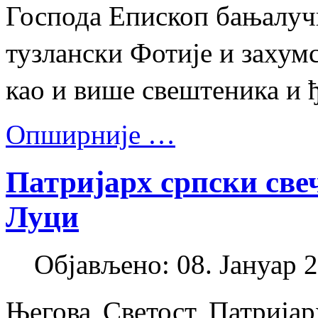
Господа Епископ бањалуч
тузлански Фотије и захум
као и више свештеника и 
Опширније …
Патријарх српски све
Луци
Објављено: 08. Јануар 2
Његова Светост Патријар