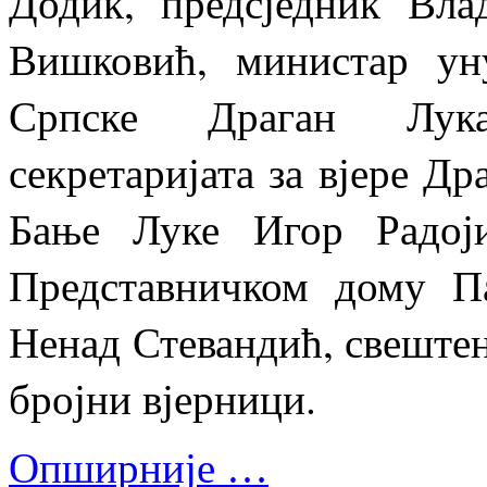
Додик, предсједник Вла
Вишковић, министар ун
Српске Драган Лука
секретаријата за вјере Д
Бање Луке Игор Радој
Представничком дому П
Ненад Стевандић, свештен
бројни вјерници.
Опширније …