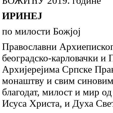
БОЖИЋУ 2019. године
ИРИНЕЈ
по милости Божјој
Православни Архиеписко
београдско-карловачки и П
Архијерејима Српске Прав
монаштву и свим синовима
благодат, милост и мир од
Исуса Христа, и Духа Све