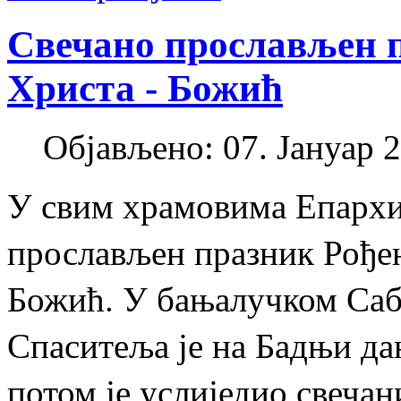
Свечано прослављен 
Христа - Божић
Објављено: 07. Јануар 2
У свим храмовима Епархиј
прослављен празник Рође
Божић. У бањалучком Са
Спаситеља је на Бадњи да
потом је услиједио свеча