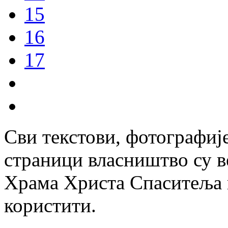
15
16
17
Сви текстови, фотографије
страници власништво су в
Храма Христа Спаситеља и
користити.