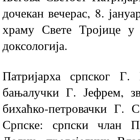
дочекан вечерас, 8. јану
храму Свете Тројице у 
доксологија.
Патријарха српског Г.
бањалучки Г. Јефрем, зв
бихаћко-петровачки Г. С
Српске: српски члан 