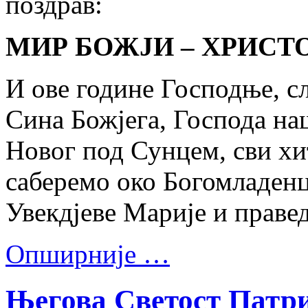
поздрав:
МИР БОЖЈИ – ХРИСТО
И ове године Господње, с
Сина Божјега, Господа на
Новог под Сунцем, сви хи
саберемо око Богомладенц
Увекдјеве Марије и праве
Опширније …
Његова Светост Патри