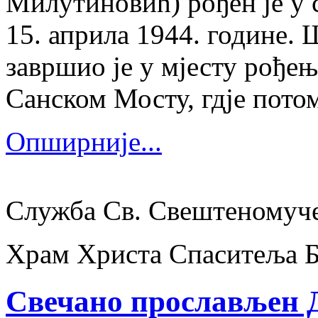
Милутиновић) рођен је у 
15. априла 1944. године.
завршио је у мјесту рођења
Санском Мосту, гдје потом
Опширније...
Служба Св. Свештеномуч
Храм Христа Спаситеља 
Свечано прослављен Д