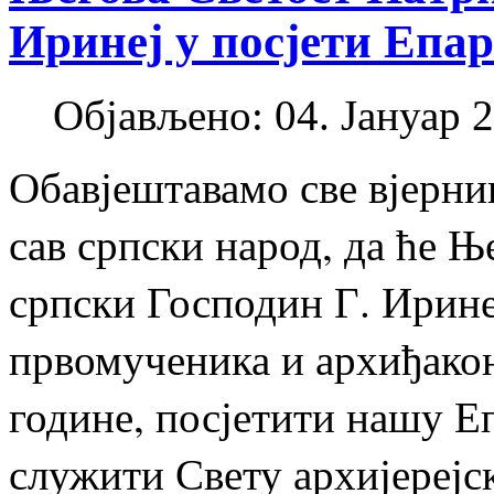
Иринеј у посјети Епа
Објављено: 04. Јануар 2
Обавјештавамо све вјерни
сав српски народ, да ће Њ
српски Господин Г. Ирине
првомученика и архиђакон
године, посјетити нашу Е
служити Свету архијерејс