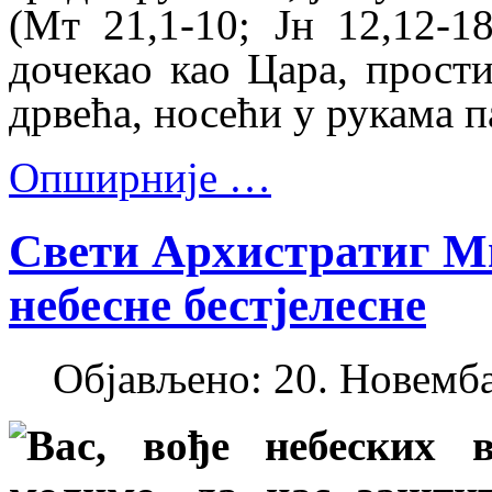
(Мт 21,1-10; Јн 12,12-1
дочекао као Цара, прост
дрвећа, носећи у рукама 
Опширније …
Свети Архистратиг М
небесне бестјелесне
Објављено: 20. Новемба
Вас, вође небеских в