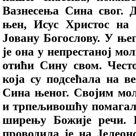
Вазнесења Сина свог. 
њен, Исус Христос на 
Јовану Богослову. У ње
је она у непрестаној мо
отићи Сину свом. Често
која су подсећала на в
Сина њеног. Својим мо
и трпељивошћу помагала
ширењу Божије речи. 
проводила је на Јелеон