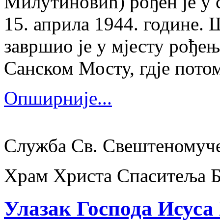
Милутиновић) рођен је у 
15. априла 1944. године.
завршио је у мјесту рођења
Санском Мосту, гдје потом
Опширније...
Служба Св. Свештеномуч
Храм Христа Спаситеља 
Улазак Господа Исуса 