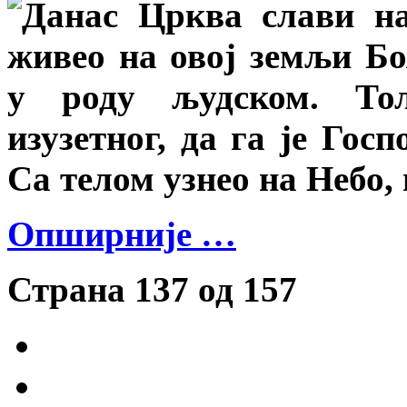
Данас Црква слави нај
живео на овој земљи Бо
у роду људском. Тол
изузетног, да га је Госп
Са телом узнео на Небо, 
Опширније …
Страна 137 од 157