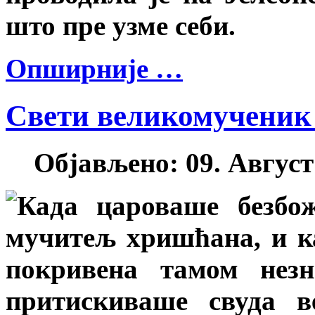
што пре узме себи.
Опширније …
Свети великомученик
Објављено: 09. Август 
Када цароваше безбож
мучитељ хришћана, и к
покривена тамом нез
притискиваше свуда в