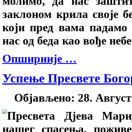
молимо, да нас зашти
заклоном крила своје бе
који пред вама падамо 
нас од беда као вође небе
Опширније …
Успење Пресвете Бого
Објављено: 28. Август 
Пресвета Дјева Мариј
нашег спасења, поживе