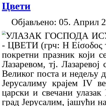
Цвети
Објављено: 05. Април 2
УЛАЗАК ГОСПОДА ИС
- ЦВЕТИ (грч: Η Είσοδος τ
покретни празник који с
Лазаревом, тј. Лазаревој
Великог поста и недељу д
Јерусалиму крајем IV в
царски и свечани улазак
град Јерусалим, јашући на