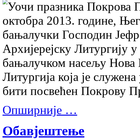
Уочи празника Покрова П
октобра 2013. године, Њ
бањалучки Господин Јефр
Архијерејску Литургију у
бањалучком насељу Нова В
Литургија која је служена
бити посвећен Покрову П
Опширније …
Обавјештење