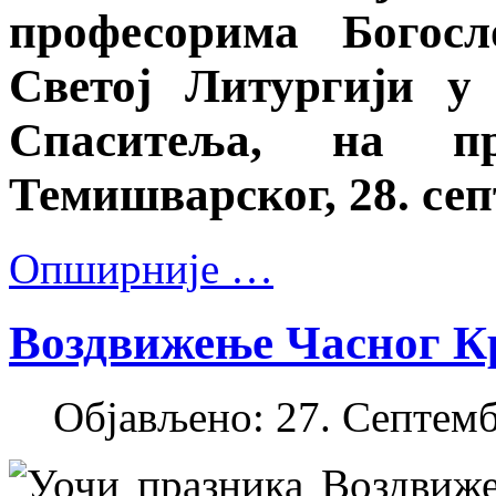
професорима Богосл
Светој Литургији у
Спаситеља, на п
Темишварског, 28. сеп
Опширније …
Воздвижење Часног Кр
Објављено: 27. Септемб
Уочи празника Воздвиж