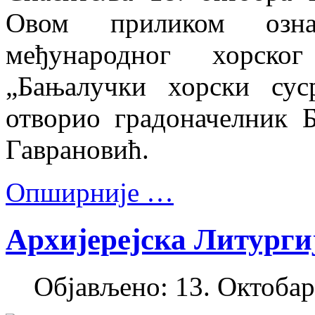
Овом приликом озна
међународног хорско
„Бањалучки хорски сус
отворио градоначелник 
Гаврановић.
Опширније …
Архијерејска Литурги
Објављено: 13. Октобар