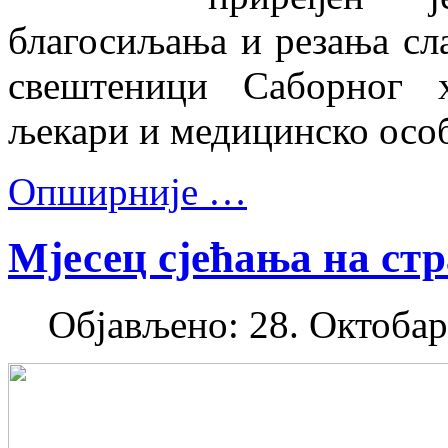
благосиљања и резања сла
свештеници Саборног 
љекари и медицинско особ
Опширније …
Мјесец сјећања на стр
Објављено: 28. Октобар