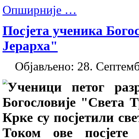
Опширније …
Посјета ученика Бого
Јерарха"
Објављено: 28. Септемб
Ученици петог раз
Богословије "Света Т
Крке су посјетили св
Током ове посјете 