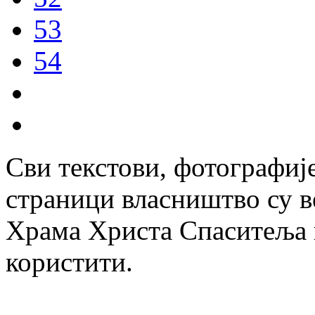
53
54
Сви текстови, фотографије
страници власништво су в
Храма Христа Спаситеља и
користити.