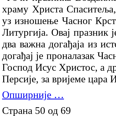
храму Христа Спаситеља,
уз изношење Часног Крста
Литургија. Овај празник ј
два важна догађаја из ис
догађај је проналазак Час
Господ Исус Христос, а д
Персије, за вријеме цара 
Опширније …
Страна 50 од 69