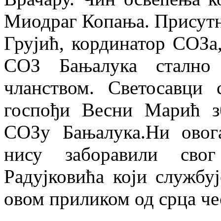
Миодраг Копања. Присутне
Грујић, кординатор СОЗа
СОЗ Бањалука стално
чланством. Светосавци
госпођи Весни Марић з
СОЗу Бањалука.Ни овог
нису заборавили свог
Радујковића који службу
овом приликом од срца че