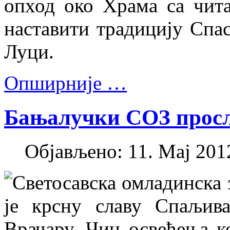
опход око Храма са чит
наставити традицију Спас
Луци.
Опширније …
Бањалучки СОЗ просл
Објављено: 11. Мај 2012
Светосавска омладинска 
је крсну славу Спаљив
Врачару. Чин освећења ко