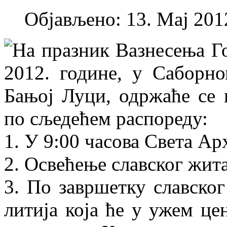
Објављено: 13. Мај 2012
На празник Вазнесења Го
2012. године, у Саборн
Бањој Луци, одржаће се 
по сљедећем распореду:
1. У 9:00 часова Света Ар
2. Освећење славског жита
3. По завршетку славског
литија која ће у ужем це