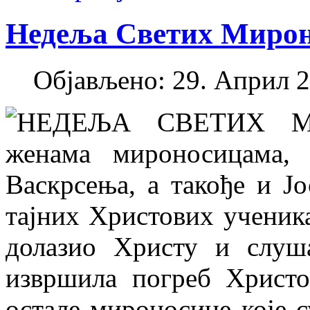
Недеља Светих Миро
Објављено: 29. Април 2
НЕДЕЉА СВЕТИХ МИ
женама мироносицама,
Васкрсења, а такође и Ј
тајних Христових ученика
долазио Христу и слуш
извршила погреб Христо
остале мироносице које 