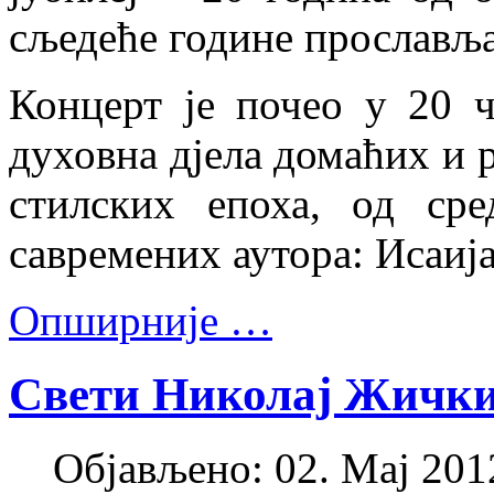
сљедеће године прославља
Концерт је почео у 20 ч
духовна дјела домаћих и 
стилских епоха, од сре
савремених аутора: Исаиј
Опширније …
Свети Николај Жички
Објављено: 02. Мај 2012