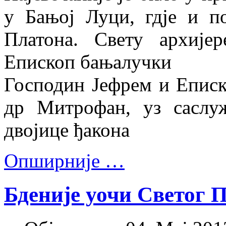
у Бањој Луци, гдје и п
Платона. Свету архије
Епископ бањалучки
Господин Јефрем и Епис
др Митрофан, уз саслу
двојице ђакона
Опширније …
Бденије уочи Светог 