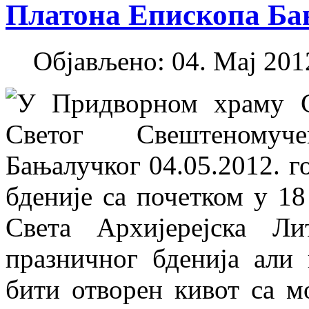
Платона Епископа Ба
Објављено: 04. Мај 2012
У Придворном храму Св
Светог Свештеномуч
Бањалучког 04.05.2012. г
бденије са почетком у 18
Света Архијерејска Л
празничног бденија али
бити отворен кивот са м