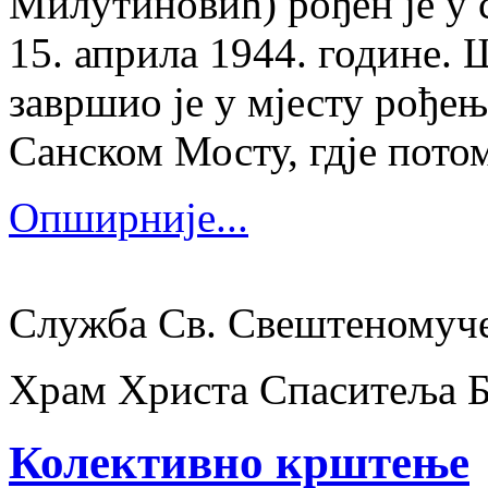
Милутиновић) рођен је у 
15. априла 1944. године.
завршио је у мјесту рођења
Санском Мосту, гдје потом
Опширније...
Служба Св. Свештеномуч
Храм Христа Спаситеља 
Колективно крштење