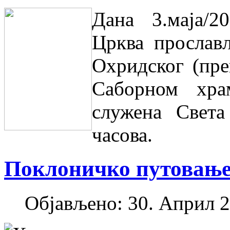
Дана 3.маја/2
Црква прослав
Охридског (пр
Саборном хра
служена Света
часова.
Поклоничко путовање
Објављено: 30. Април 2