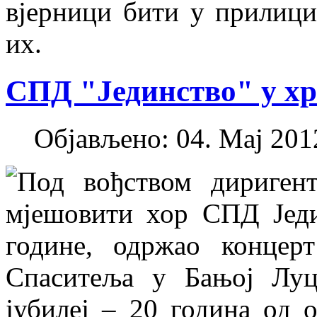
вјерници бити у прилици
их.
СПД "Јединство" у х
Објављено: 04. Мај 2012
Под вођством дириген
мјешовити хор СПД Једи
године, одржао конце
Спаситеља у Бањој Луц
јубилеј – 20 година од 