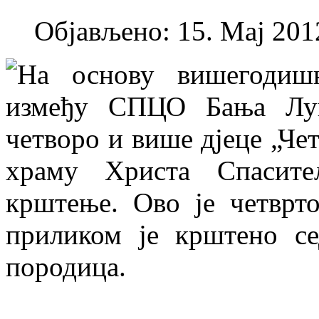
Објављено: 15. Мај 2012
На основу вишегодишњ
између СПЦО Бања Лук
четворо и више дјеце „Че
храму Христа Спасите
крштење. Ово је четврт
приликом је крштено с
породица.