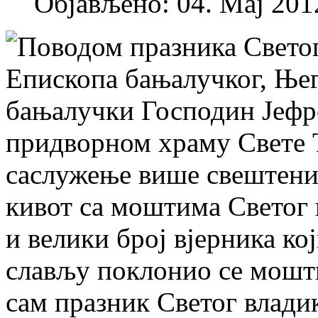
Објављено: 04. Мај 2012
Поводом празника Свето
Епископа бањалучког, Ње
бањалучки Господин Јефре
придворном храму Свете Т
саслужење више свештеник
кивот са моштима Светог 
и велики број вјерника ко
слављу поклонио се мошти
сам празник Светог владик