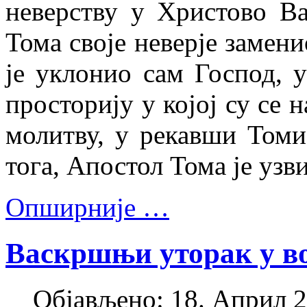
неверству у Христово Ва
Тома своје неверје замен
је уклонио сам Господ, 
просторију у којој су се
молитву, у рекавши Томи
тога, Апостол Тома је узв
Опширније …
Васкршњи уторак у во
Објављено: 18. Април 2