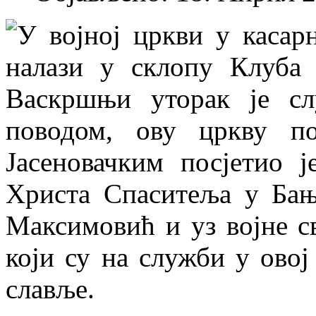
У војној цркви у касар
налази у склопу Клуба 
Васкршњи уторак је сл
поводом, ову цркву п
Јасеновачким посјетио 
Христа Спаситеља у Бањ
Максимовић и уз војне с
који су на служби у овој
славље.