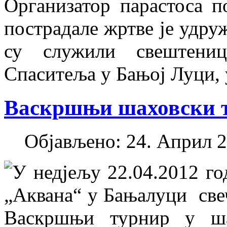
Организатор парастоса п
пострадале жртве је удру
су служили свештени
Спаситеља у Бањој Луци, 
Васкршњи шаховски 
Објављено: 24. Април 2
У недјељу 22.04.2012 го
„Аквана“ у Бањалуци све
Васкршњи турнир у ша