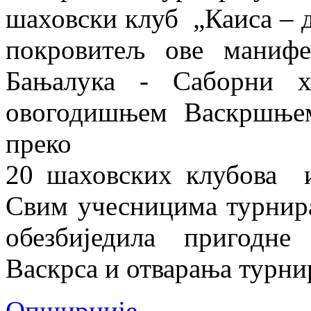
шаховски клуб „Каиса – 
покровитељ овe манифе
Бањалука - Саборни х
овогодишњем Васкршње
преко
20 шаховских клубова 
Свим учесницима турнир
обезбиједила пригодн
Васкрса и отварања турни
Опширније …