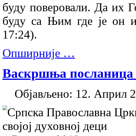
буду поверовали. Да их Г
буду са Њим где је он и
17:24).
Опширније …
Васкршња посланица 
Објављено: 12. Април 2
Српска Православна Црк
својој духовној деци