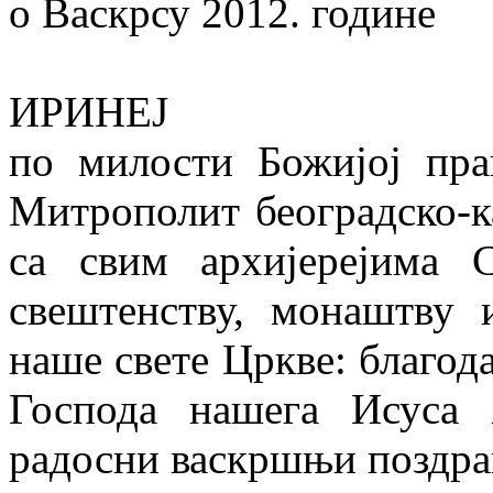
о Васкрсу 2012. године
ИРИНЕЈ
по милости Божијој пра
Митрополит београдско-к
са свим архијерејима 
свештенству, монаштву
наше свете Цркве: благода
Господа нашега Исуса 
радосни васкршњи поздрав