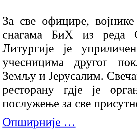
За све официре, војник
снагама БиХ из реда 
Литургије је уприличен
учесницима другог по
Земљу и Јерусалим. Свеча
ресторану гдје је орг
послужење за све присутн
Опширније …