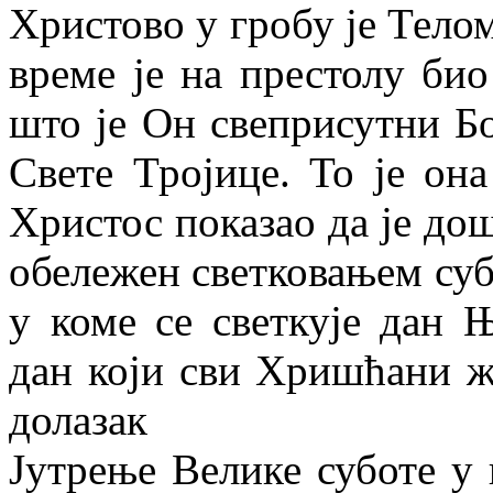
Христово у гробу је Телом,
време је на престолу би
што је Он свеприсутни Бо
Свете Тројице. То је она
Христос показао да је дош
обележен светковањем суб
у коме се светкује дан Њ
дан који сви Хришћани ж
долазак
Јутрење Велике суботе у 