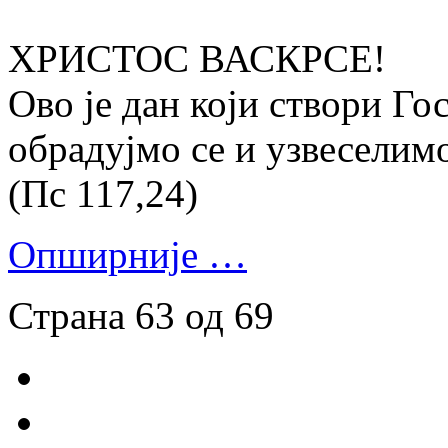
ХРИСТОС ВАСКРСЕ!
Ово је дан који створи Го
обрадујмо се и узвеселим
(Пс 117,24)
Опширније …
Страна 63 од 69