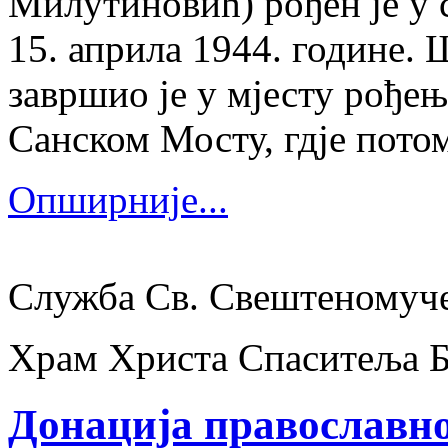
Милутиновић) рођен је у 
15. априла 1944. године.
завршио је у мјесту рођења
Санском Мосту, гдје потом
Опширније...
Служба Св. Свештеномуч
Храм Христа Спаситеља 
Донација православно