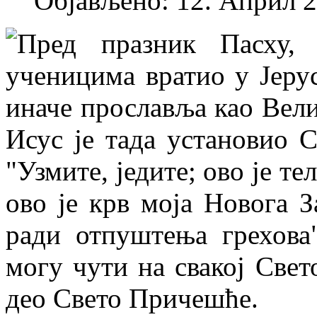
Објављено: 12. Април 2
Пред празник Пасху, 
ученицима вратио у Јеруса
иначе прославља као Вели
Исус је тада установио 
"Узмите, једите; ово је те
ово је крв моја Новога З
ради отпуштења грехова"
могу чути на свакој Свет
део Свето Причешће.