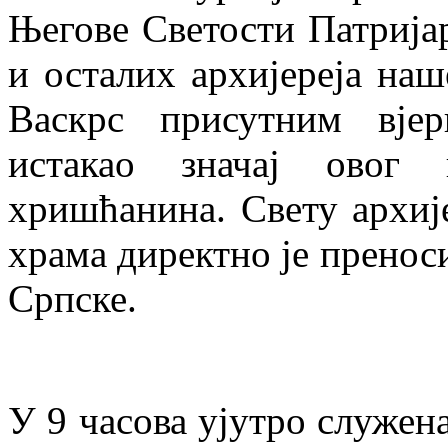
Његове Светости Патрија
и осталих архијереја наш
Васкрс присутним вје
истакао значај овог 
хришћанина. Свету архиј
храма директно је пренос
Српске.
У 9 часова ујутро служена