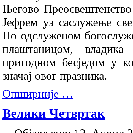
Његово Преосвештенство
Јефрем уз саслужење све
По одслуженом богослуж
плаштаницом, владика
пригодном бесједом у ко
значај овог празника.
Опширније …
Велики Четвртак