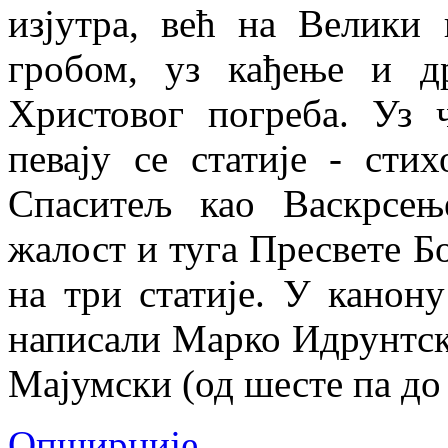
изјутра, већ на Велики
гробом, уз кађење и д
Христовог погреба. Уз 
певају се статије - сти
Спаситељ као Васкрсе
жалост и туга Пресвете Б
на три статије. У канону
написали Марко Идрунтски
Мајумски (од шесте па до 
Опширније …