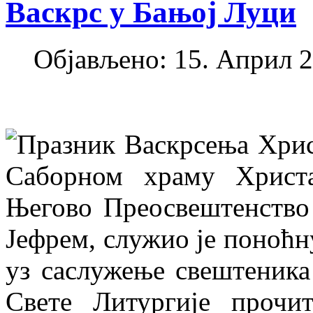
Васкрс у Бањој Луци
Објављено: 15. Април 2
Празник Васкрсења Хрис
Саборном храму Христ
Његово Преосвештенство
Јефрем, служио је поноћн
уз саслужење свештеника
Свете Литургије прочи