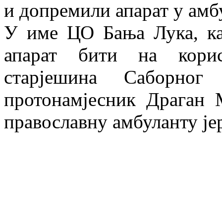
и допремили апарат у амб
У име ЦО Бања Лука, ка
апарат бити на корис
старјешина Саборног
протонамјесник Драган 
православну амбуланту је