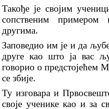
Такође је својим учениц
сопственим примером 
другима.
Заповедио им је и да љубе
друге као што ја вас љу
говорио о предстојећем М
се збије.
Ту изговара и Првосвешт
своје ученике као и за с