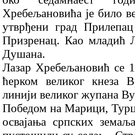
Хребељановића је било ве
утврђени град Прилепац
Призренац. Као младић Л
Душана.
Лазар Хребељановић се 
ћерком великог кнеза 
линији великог жупана Ву
Победом на Марици, Турци
освајања српских земаљ