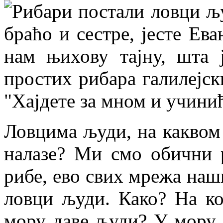
Рибари постали ловци љ
браћо и сестре, јесте Ев
нам њихову тајну, шта 
простих рибара галилејск
"Хајдете за мном и учини
Ловцима људи, на каквом 
налазе? Ми смо обични 
рибе, ево свих мрежа наш
ловци људи. Како? На ко
мору даве људи? У мору с