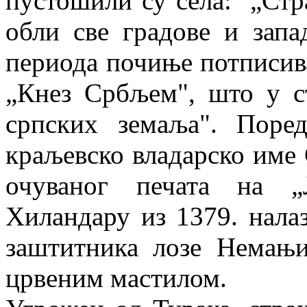
пустошили су села: „Стра
обли све градове и запад
периода почиње потписив
„Кнез Србљем", што у с
српских земаља". Поре
краљевско владарско име 
очуваног печата на „
Хиландару из 1379. нала
заштитника лозе Немањи
црвеним мастилом.