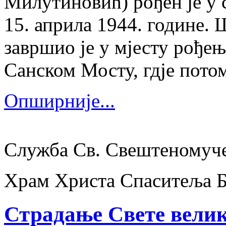
Милутиновић) рођен је у 
15. априла 1944. године.
завршио је у мјесту рођења
Санском Мосту, гдје потом
Опширније...
Служба Св. Свештеномуч
Храм Христа Спаситеља 
Страдање Свете вели