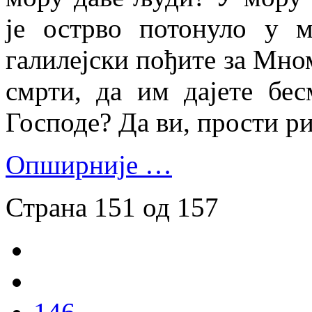
је острво потонуло у 
галилејски пођите за Мном
смрти, да им дајете бе
Господе? Да ви, прости ри
Опширније …
Страна 151 од 157