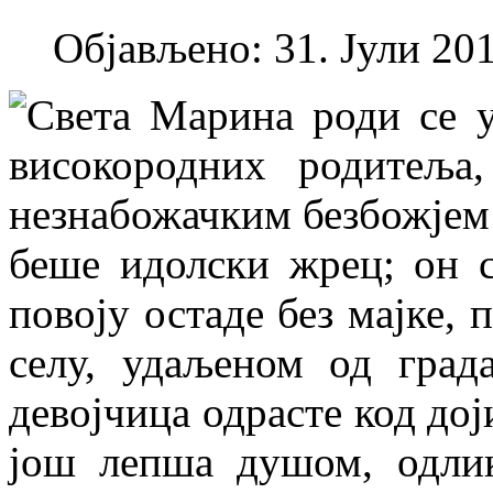
Објављено: 31. Јули 201
Света Марина роди се у
високородних родитеља
незнабожачким безбожјем
беше идолски жрец; он с
повоју остаде без мајке,
селу, удаљеном од град
девојчица одрасте код дој
још лепша душом, одли