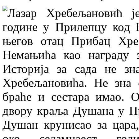
Лазар Хребељановић је
године у Прилепцу код Н
његов отац Прибац Хр
Немањића као награду 
Историја за сада не зн
Хребељановића. Не зна 
браће и сестара имао. О
двору краља Душана у П
Душан крунисао за цара
око седамнаест годи