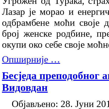
Угрожен од Турака, страх
Лазар је морао и енерги
одбрамбене моћи своје 
број женске родбине, пр
окупи око себе своје моћн
Опширније …
Бесједа преподобног а
Видовдан
Објављено: 28. Јуни 201