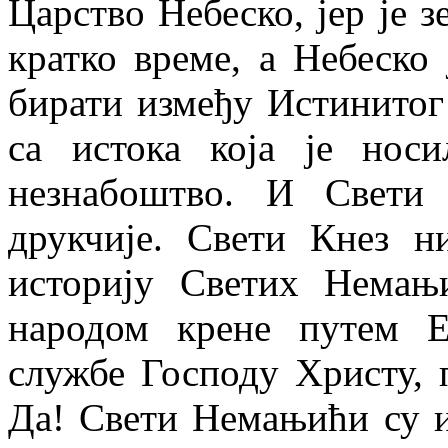
Царство Небеско, јер је з
кратко време, а Небеско 
бирати између Истинитог 
са истока која је носи
незнабоштво. И Свети
друкчије. Свети Кнез н
историју Светих Немањ
народом крене путем Е
службе Господу Христу, 
Да! Свети Немањићи су и