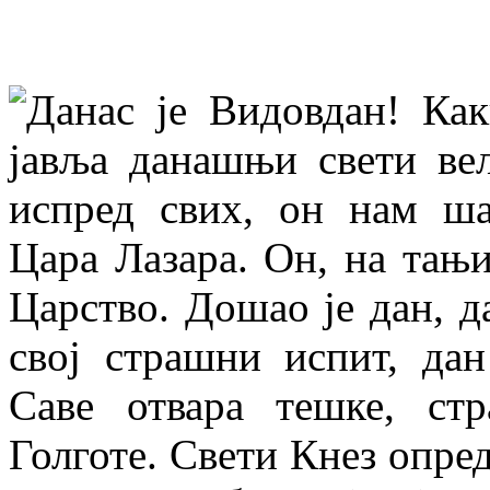
Данас је Видовдан! Как
јавља данашњи свети ве
испред свих, он нам ш
Цара Лазара. Он, на тањи
Царство. Дошао је дан, д
свој страшни испит, да
Саве отвара тешке, ст
Голготе. Свети Кнез опред