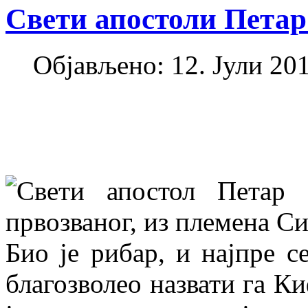
Свети апостоли Петар
Објављено: 12. Јули 201
Свети апостол Петар 
првозваног, из племена Си
Био је рибар, и најпре с
благозволео назвати га Ки