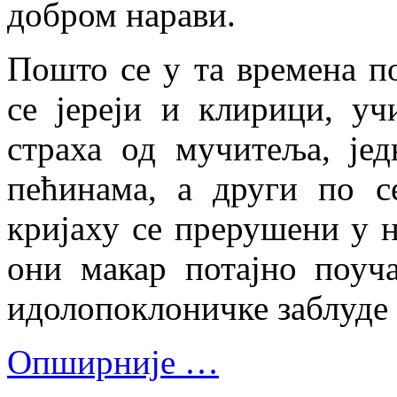
добром нарави.
Пошто се у та времена п
се јереји и клирици, уч
страха од мучитеља, је
пећинама, а други по 
кријаху се прерушени у н
они макар потајно поуча
идолопоклоничке заблуде 
Опширније …