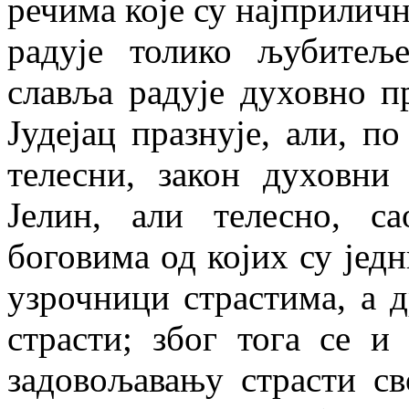
речима које су најприличн
радује толико љубитељ
славља радује духовно п
Јудејац празнује, али, п
телесни, закон духовни 
Јелин, али телесно, с
боговима од којих су јед
узрочници страстима, а 
страсти; због тога се и
задовољавању страсти св