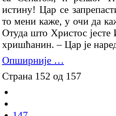
истину! Цар се запрепаст
то мени каже, у очи да ка
Отуда што Христос јесте 
хришћанин. – Цар је наред
Опширније …
Страна 152 од 157
147