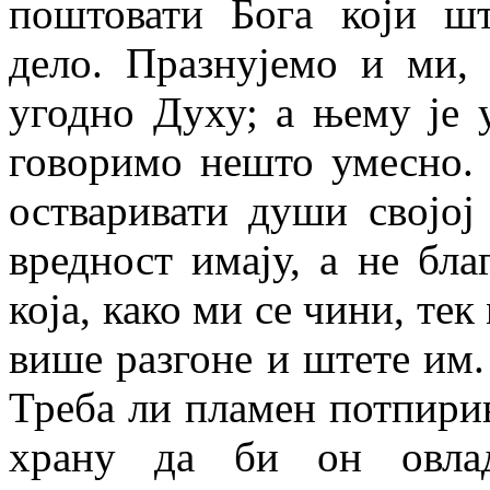
поштовати Бога који шт
дело. Празнујемо и ми, 
угодно Духу; а њему је 
говоримо нешто умесно. 
остваривати души својој 
вредност имају, а не благ
која, како ми се чини, тек
више разгоне и штете им.
Треба ли пламен потпирив
храну да би он овла