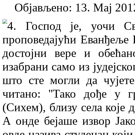
Објављено: 13. Мај 2012
4. Господ је, уочи Св
проповедајући Еванђеље 
достојни вере и обећан
изабрани само из јудејско
што сте могли да чујете
читано: ''Тако дође у 
(Сихем), близу села које д
А онде бејаше извор Јаков
овде назива студенац који