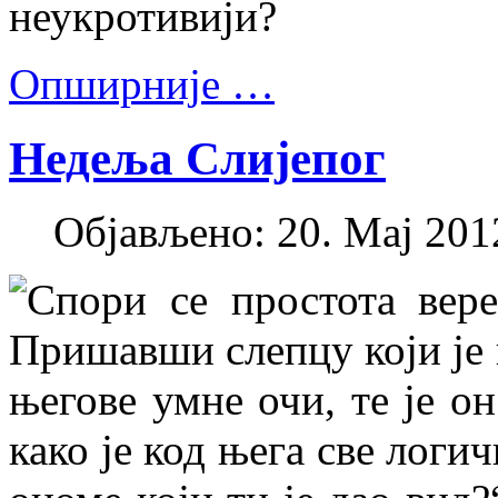
неукротивији?
Опширније …
Недеља Слијепог
Објављено: 20. Мај 2012
Спори се простота вере
Пришавши слепцу који је п
његове умне очи, те је он
како је код њега све логи