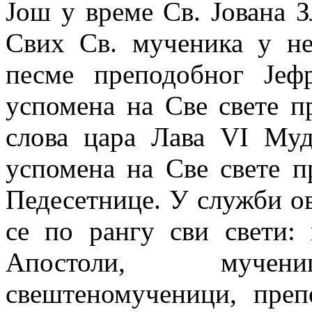
Још у време Св. Јована З
Свих Св. мученика у не
песме преподобног Је
успомена на Све свете пр
слова цара Лава VI Муд
успомена на Све свете п
Педесетнице. У служби ов
се по рангу сви свети: 
Апостоли, мучениц
свештеномученици, преп