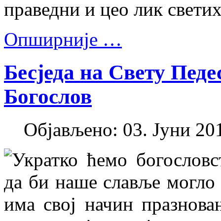
праведни и цео лик светих
Опширније …
Бесједа на Свету Педе
Богослов
Објављено: 03. Јуни 201
Укратко ћемо богослов
да би наше славље могло 
има свој начин празнова