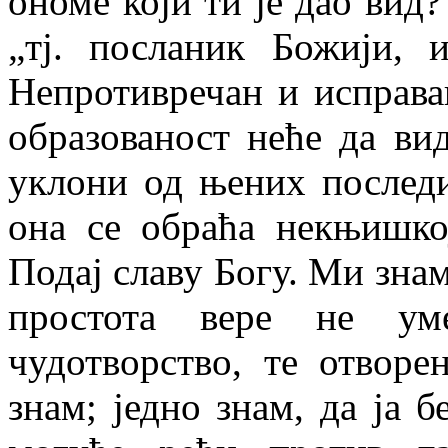
ономе који ти је дао вид?
„тј. посланик Божији, 
Непротивречан и исправ
образованост неће да ви
уклони од њених последи
она се обраћа некњишко
Подај славу Богу. Ми знам
простота вере не у
чудотворство, те отворе
знам; једно знам, да ја б