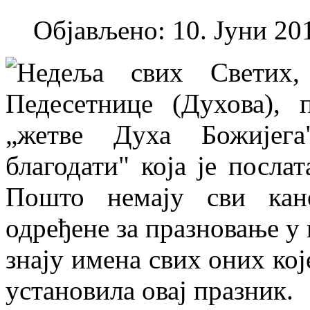
Објављено: 10. Јуни 201
Недеља свих Светих,
Педесетнице (Духова), 
„жетве Духа Божијега
благодати" која је посла
Пошто немају сви кан
одређене за празновање у 
знају имена свих оних кој
установила овај празник.