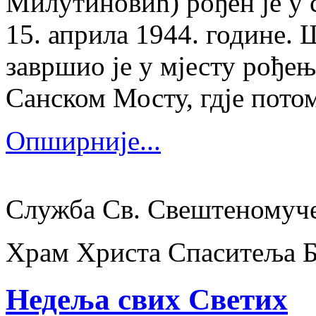
Милутиновић) рођен је у 
15. априла 1944. године.
завршио је у мјесту рођења
Санском Мосту, гдје потом
Опширније...
Служба Св. Свештеномуч
Храм Христа Спаситеља 
Недеља свих Светих