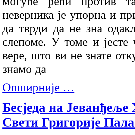
могуће рећи против т
неверника је упорна и пр
да тврди да не зна одакл
слепоме. У томе и јесте 
вере, што ви не знате отк
знамо да
Опширније …
Бесједа на Јеванђеље
Свети Григорије Пал