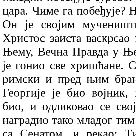
цара. Чиме га побеђује? 
Он је својим мученишт
Христос заиста васкрсао 
Њему, Вечна Правда у Њ
је гонио све хришћане. С
римски и пред њим бран
Георгије је био војник, 
био, и одликовао се сво
наградио тако младог тим
са Сенатом, и рекао: 