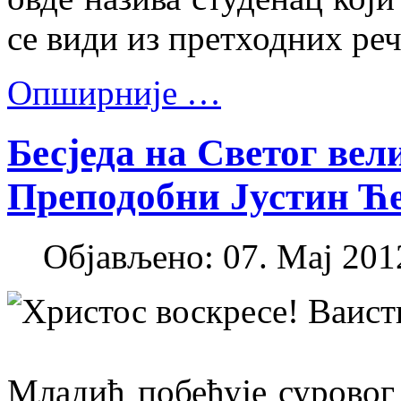
се види из претходних реч
Опширније …
Бесjеда на Светог вел
Преподобни Јустин Ћ
Објављено: 07. Мај 2012
Христос воскресе! Ваист
Младић побеђује суровог