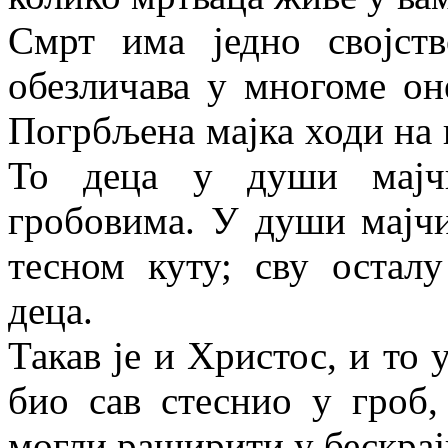
Смрт има једно својст
обезличава у многоме оне
Погрбљена мајка ходи на г
То деца у души мајчи
гробовима. У души мајчи
тесном куту; сву остал
деца.
Такав је и Христос, и то 
био сав стеснио у гроб,
могли раширити у бескрајн