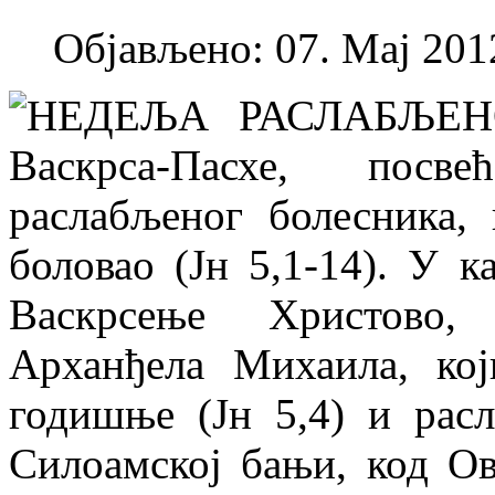
Објављено: 07. Мај 2012
НЕДЕЉА РАСЛАБЉЕНОГ
Васкрса-Пасхе, посв
раслабљеног болесника, 
боловао (Јн 5,1-14). У 
Васкрсење Христово,
Арханђела Михаила, кој
годишње (Јн 5,4) и рас
Силоамској бањи, код Ов