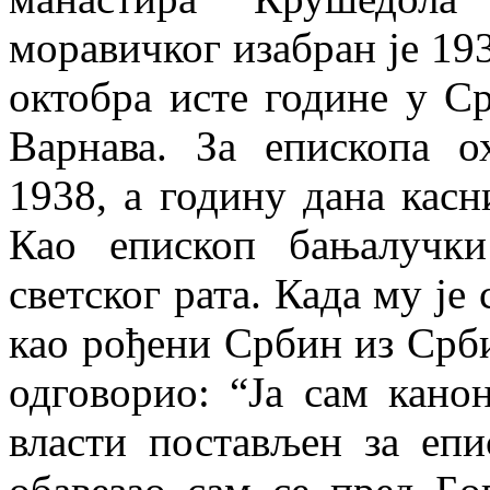
моравичког изабран је 193
октобра исте године у С
Варнава. За епископа о
1938, а годину дана касн
Као епископ бањалучки
светског рата. Када му је
као рођени Србин из Срби
одговорио: “Ја сам кано
власти постављен за епи