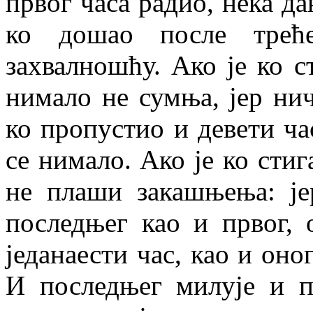
првог часа радио, нека да
ко дошао после треће
захвалношћу. Ако је ко с
нимало не сумња, јер ни
ко пропустио и девети ча
се нимало. Ако је ко стига
не плаши закашњења: је
последњег као и првог, 
једанаести час, као и оног
И последњег милује и п