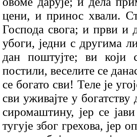
овоме дарује; и дела при
цени, и принос хвали. Ст
Господа свога; и први и 
убоги, једни с другима л
дан поштујте; ви који 
постили, веселите се данас
се богато сви! Теле је уго
сви уживајте у богатству 
сиромаштину, јер се јав
тугује због грехова, јер о