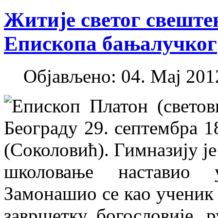
Житије светог свеште
Епископа бањалучког
Објављено: 04. Мај 2012
Епископ Платон (светов
Београду 29. септембра 18
(Соколовић). Гимназију ј
школовање наставио у
Замонашио се као ученик 
завршетку богословије, 