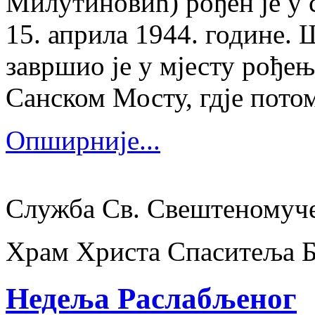
Милутиновић) рођен је у 
15. априла 1944. године.
завршио је у мјесту рођења
Санском Мосту, гдје потом
Опширније...
Служба Св. Свештеномуч
Храм Христа Спаситеља 
Недеља Раслабљеног