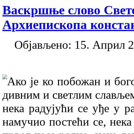
Васкршње слово Свето
Архиепископа конста
Објављено: 15. Април 2
Ако је ко побожан и бог
дивним и светлим слављем.
нека радујући се уђе у р
намучио постећи се, нека 