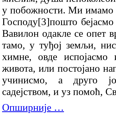
у побожности. Ми имамо 
Господу[3]пошто бејасмо
Вавилон одакле се опет в
тамо, у туђој земљи, ни
химне, овде испојасмо
живота, или постојано на
учинисмо, а друго ј
садејством, и уз помоћ, С
Опширније …