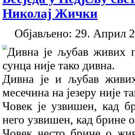
Николај Жички
Објављено: 29. Април 2
Дивна је љубав живих 
сунца није тако дивна.
Дивна је и љубав живи
месечина на језеру није та
Човек је узвишен, кад б
него узвишен, кад брине 
Човек често брине о жив