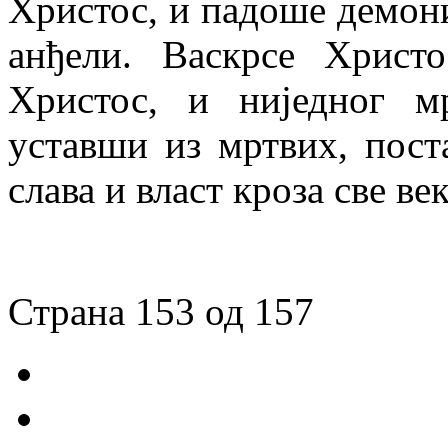
Христос, и падоше демони
анђели. Васкрсе Христ
Христос, и ниједног м
уставши из мртвих, пос
слава и власт кроза све ве
Страна 153 од 157