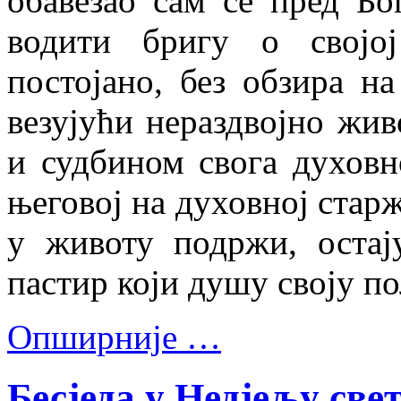
обавезао сам се пред Б
водити бригу о својо
постојано, без обзира на
везујући нераздвојно жив
и судбином свога духовн
његовој на духовној старж
у животу подржи, остај
пастир који душу своју пол
Опширније …
Бесједа у Недјељу све