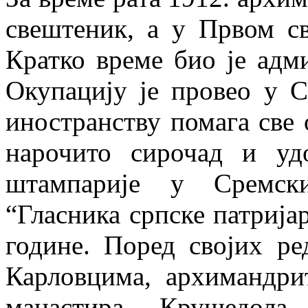
свештеник, а у Првом св
Кратко време био је адм
Окупацију је провео у С
иностранству помага све 
нарочито сирочад и уд
штампарије у Сремск
“Гласника српске патријар
године. Поред својих р
Карловцима, архимандри
манастира Крушедола 