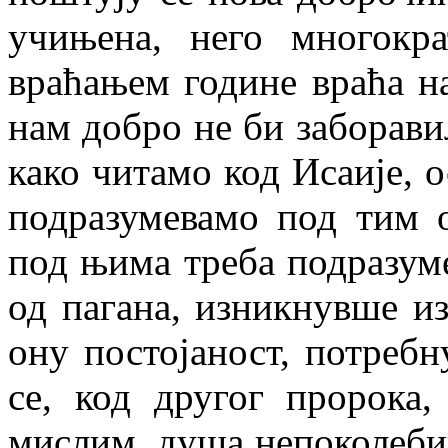
учињена, него многокр
враћањем године враћа на
нам добро не би заборави
како читамо код Исаије, о
подразумевамо под тим 
под њима треба подразуме
од пагана, изникнувше и
ону постојаност, потребн
се, код другог пророка, 
мислим, душа непоколебив