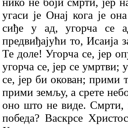
нико не боји смрти, јер 
угаси је Онај кога је он
сиђе у ад, угорча се 
предвиђајући то, Исаија з
Те доле! Угорча се, јер оп
угорча се, јер се умртви; 
се, јер би окован; прими 
прими земљу, а срете небо
оно што не виде. Смрти, г
победа? Васкрсе Христос