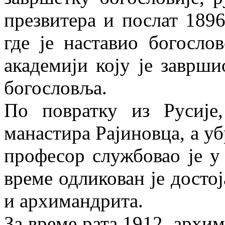
презвитера и послат 189
где је наставио богосло
академији коју је заврши
богословља.
По повратку из Русије
манастира Рајиновца, а уб
професор службовао је у
време одликован је досто
и архимандрита.
За време рата 1912. архи