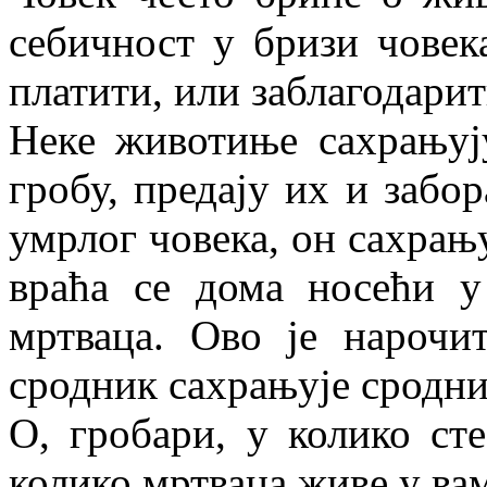
себичност у бризи човек
платити, или заблагодари
Неке животиње сахрањују
гробу, предају их и забо
умрлог човека, он сахрању
враћа се дома носећи у
мртваца. Ово је нарочит
сродник сахрањује сродни
О, гробари, у колико ст
колико мртваца живе у ва