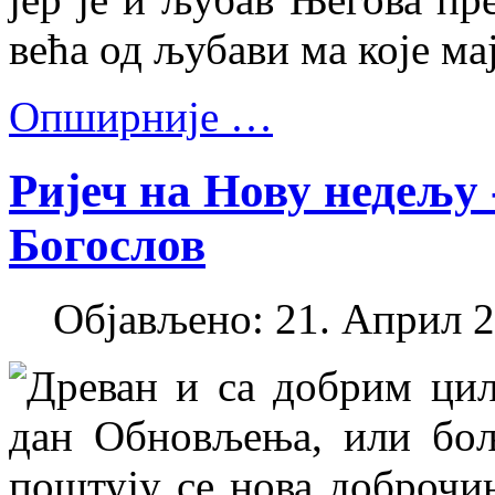
већа од љубави ма које ма
Опширније …
Ријеч на Нову недељу 
Богослов
Објављено: 21. Април 2
Древан и са добрим ци
дан Обновљења, или бо
поштују се нова доброчин