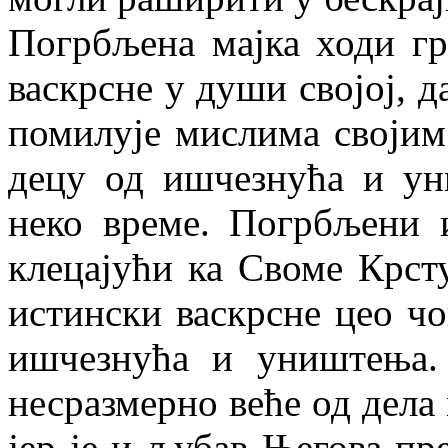
Погрбљена мајка ходи гр
васкрсне у души својој, д
помилује мислима својим
децу од ишчезнућа и ун
неко време. Погрбљени 
клецајући ка Своме Крст
истински васкрсне цео чов
ишчезнућа и уништења.
несразмерно веће од дела 
јер је и љубав Његова пр