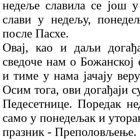
недеље славила се још у
слави у недељу, понеде
после Пасхе.
Овај, као и даљи догађ
сведоче нам о Божанској
и тиме у нама јачају вер
Осим тога, ови догађаји с
Педесетнице. Поредак не
само у понедељак и уторак
празник - Преполовљење.